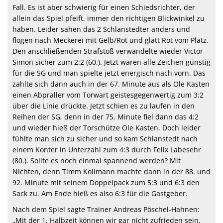
Fall. Es ist aber schwierig für einen Schiedsrichter, der
allein das Spiel pfeift, immer den richtigen Blickwinkel zu
haben. Leider sahen das 2 Schlanstedter anders und
flogen nach Meckerei mit Gelb/Rot und glatt Rot vom Platz.
Den anschließenden Strafstoß verwandelte wieder Victor
Simon sicher zum 2:2 (60.). Jetzt waren alle Zeichen günstig
für die SG und man spielte jetzt energisch nach vorn. Das
zahlte sich dann auch in der 67. Minute aus als Ole Kasten
einen Abpraller vom Torwart geistesgegenwertig zum 3:2
über die Linie drückte. Jetzt schien es zu laufen in den
Reihen der SG, denn in der 75. Minute fiel dann das 4:2
und wieder hieß der Torschütze Ole Kasten. Doch leider
fühlte man sich zu sicher und so kam Schlanstedt nach
einem Konter in Unterzahl zum 4:3 durch Felix Labesehr
(80.). Sollte es noch einmal spannend werden? Mit
Nichten, denn Timm Kollmann machte dann in der 88. und
92. Minute mit seinem Doppelpack zum 5:3 und 6:3 den
Sack zu. Am Ende hieß es also 6:3 für die Gastgeber.
Nach dem Spiel sagte Trainer Andreas Pöschel-Hahnen:
„Mit der 1. Halbzeit können wir gar nicht zufrieden sein.