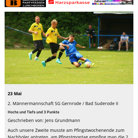
Jugend
Sponsoren
Videos
Bilder
Links
Unsere Schiedsrichter
Fanshop
23 Mai
2. Männermannschaft SG Gernrode / Bad Suderode II
Hochs und Tiefs und 3 Punkte
Geschrieben von: Jens Grundmann
Auch unsere Zweite musste am Pfingstwochenende zum
Nachholer antreten, am Pfingstmontag empfing man die 2.