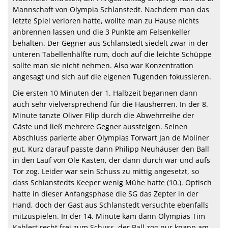
Mannschaft von Olympia Schlanstedt. Nachdem man das
letzte Spiel verloren hatte, wollte man zu Hause nichts
anbrennen lassen und die 3 Punkte am Felsenkeller
behalten. Der Gegner aus Schlanstedt siedelt zwar in der
unteren Tabellenhälfte rum, doch auf die leichte Schüppe
sollte man sie nicht nehmen. Also war Konzentration
angesagt und sich auf die eigenen Tugenden fokussieren.
Die ersten 10 Minuten der 1. Halbzeit begannen dann
auch sehr vielversprechend für die Hausherren. In der 8.
Minute tanzte Oliver Filip durch die Abwehrreihe der
Gäste und ließ mehrere Gegner aussteigen. Seinen
Abschluss parierte aber Olympias Torwart Jan de Moliner
gut. Kurz darauf passte dann Philipp Neuhäuser den Ball
in den Lauf von Ole Kasten, der dann durch war und aufs
Tor zog. Leider war sein Schuss zu mittig angesetzt, so
dass Schlanstedts Keeper wenig Mühe hatte (10.). Optisch
hatte in dieser Anfangsphase die SG das Zepter in der
Hand, doch der Gast aus Schlanstedt versuchte ebenfalls
mitzuspielen. In der 14. Minute kam dann Olympias Tim
Kahlert recht frei zum Schuss, der Ball zog nur knapp am