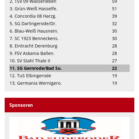
2. TSV 09 Wasserleben
59
3. Grün-Weiß Hasselfe.
51
4. Concordia 08 Harzg.
39
5. SG Darlingerode/Dr.
32
6. Blau-Weiß Hausnein.
30
7. SC 1923 Benneckens.
30
8. Eintracht Derenburg
28
9. FSV Askania Ballen.
28
10. SV Stahl Thale II
27
11. SG Gernrode/Bad Su.
22
12. TuS Elbingerode
19
13. Germania Wernigero.
19
Sponsoren