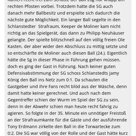
rechten Pfosten vorbei. Trotzdem hatte die SG auch
danach mehr Ballbesitz und erspielte sich dadurch die
nächste gute Möglichkeit. Ein langer Ball segelte in den
Schlanstedter
Strafraum, Keeper de Moliner kam nicht
richtig an das Spielgerät, das dann zu Philipp Neuhäuser
gelangte. Der spielte blitzschnell auf den völlig freien Ole
Kasten, der aber wider den Abschluss zu mittig setzte und
so entschärfte de Moliner auch diesen Ball (24.). Eigentlich
hätte die Sg in dieser Phase in Führung gehen müssen,
doch es ging der Gast in Führung. Nach keiner guten
Defensivabstimmung der SG schoss Schlanstedts Jamy
König den Ball ins Netz zum 0:1. Da schauten die
Gastgeber und ihre Fans recht blöd aus der Wäsche, denn
damit hatte keiner gerechnet. Und auch nach dem
Gegentreffer schien der Wurm im Spiel der SG zu sein,
denn In der Abwehr schien man heute recht fahrig zu
agieren. So folgte in der 35. Minute ein unnötiger Freistoß
an der Strafraumkante für die Gäste und der ausführende
Tony Erdmann zirkelte den Ball in die Torwartecke zum
0:2. Die SG war völlig von der Rolle und der Gast hätte kurz