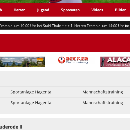
eb
Herren
Jugend
Sponsoren
Videos
Bilder
 10:00 Uhr bei Stahl Thale + + + 1. Herren Testspiel um 14:00 Uhr im Hagenta
Sportanlage Hagental
Mannschaftstraining
Sportanlage Hagental
Mannschaftstraining
uderode II