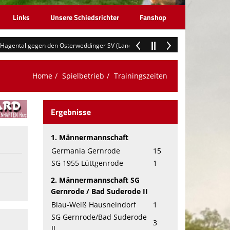
Links
Unsere Schiedsrichter
Fanshop
l gegen den Osterweddinger SV (Landesklasse 2) +++
+++ 07.08.2026: Alle 
Home
Spielbetrieb
Trainingszeiten
Ergebnisse
1. Männermannschaft
Germania Gernrode
15
SG 1955 Lüttgenrode
1
2. Männermannschaft SG
Gernrode / Bad Suderode II
Blau-Weiß Hausneindorf
1
SG Gernrode/Bad Suderode
3
II