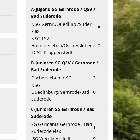
A-Jugend SG Gernrode / QSV /
Bad Suderode
NSG Gernr./Quedlinb./Suder.
5
Flex
NSG TSV
Hadmersleben/Oscherslebener
0
SC/G. Kroppenstedt
B-Junioren SG QSV / Gernrode /
Bad Suderode
Oscherslebener SC
3
NSG
Quedlinburg/Gernrode/Bad
0
Suderode
C-Junioren SG Gernrode / Bad
Suderode
SG Germania Gernrode / Bad
1
Suderode Flex
JSG Wernigerode II
9